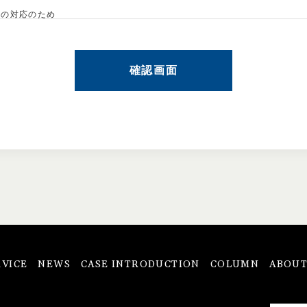
への対応のため
のため
ため
め
に管理し、次のいずれかに該当する場合を除き、個人情報を第三者に開示
事務所が業務を提携または委託する業者に対して開示する場合
、セキュリティに万全の対策を講じています。
RVICE
NEWS
CASE INTRODUCTION
COLUMN
ABOU
ご希望される場合には、ご本人であることを確認の上、対応させていただ