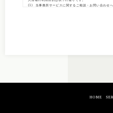
人情報の利用目的は以下の通りです。
当事務所サービスに関するご相談・お問い合わせ
当事務所サービスに関するご案内のため
当事務所サービスのご契約およびお支払等の確認
当事務所サービスの提供におけるご本人様確認の
求人応募者への情報提供および連絡のため
当事務所サービスの質的向上のため
その他、任意にお客様に同意を得た利用目的のた
第３条（個人情報の第三者への開示・提供の禁止）
当事務所は、お客さまよりお預かりした個人情報を適切
お客さまの同意がある場合
お客さまが希望されるサービスを行なうために当
法令に基づき開示することが必要である場合
第４条（個人情報の安全対策）
当事務所は、個人情報の正確性及び安全性確保のために
HOME
SE
第５条（ご本人の照会と報告）
お客さまがご本人の個人情報の照会・修正・削除などを